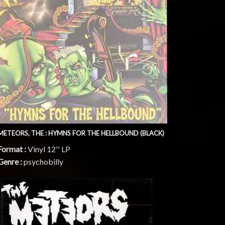
METEORS, THE : HYMNS FOR THE HELLBOUND (BLACK)
Format :
Vinyl 12'' LP
Genre :
psychobilly