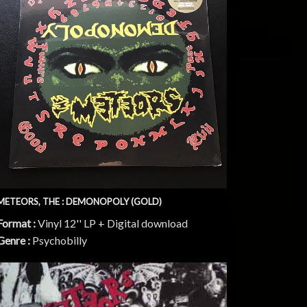
METEORS, THE : DEMONOPOLY (GOLD)
Format :
Vinyl 12'' LP + Digital download
Genre :
Psychobilly