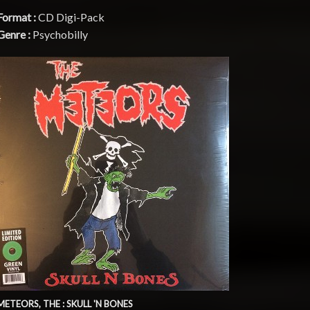
Format :
CD Digi-Pack
Genre :
Psychobilly
METEORS, THE : SKULL 'N BONES