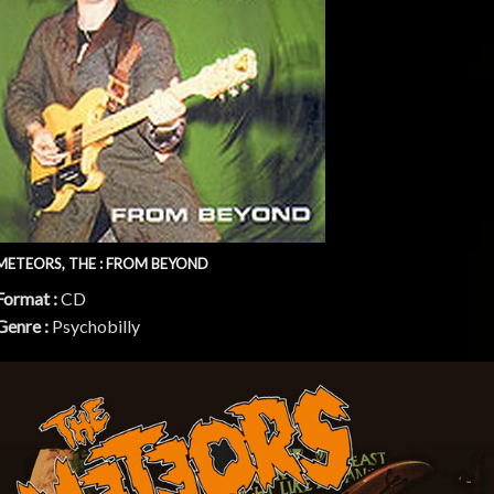
METEORS, THE : FROM BEYOND
Format :
CD
Genre :
Psychobilly