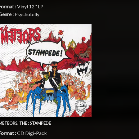
Format :
Vinyl 12'' LP
Genre :
Psychobilly
METEORS, THE : STAMPEDE
Format :
CD Digi-Pack