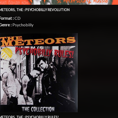
METEORS, THE : PSYCHOBILLY REVOLUTION
Format :
CD
Genre :
Psychobilly
METEORS, THE : PSYCHOBILLY RULES!