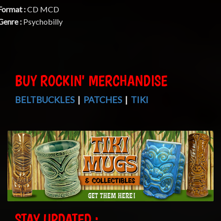
Format :
CD MCD
Genre :
Psychobilly
BUY ROCKIN' MERCHANDISE
BELTBUCKLES
|
PATCHES
|
TIKI
STAY UPDATED :