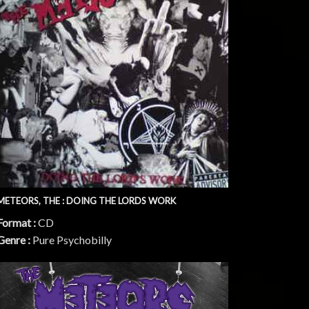
METEORS, THE : DOING THE LORDS WORK
Format :
CD
Genre :
Pure Psychobilly