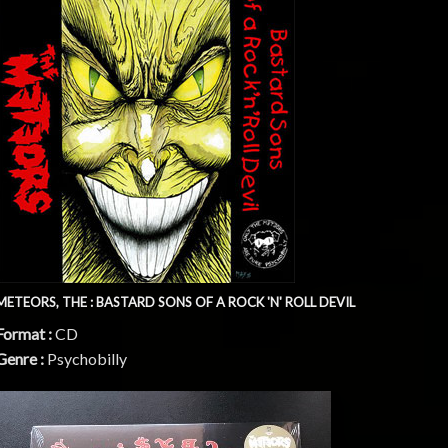
METEORS, THE : BASTARD SONS OF A ROCK 'N' ROLL DEVIL
Format :
CD
Genre :
Psychobilly