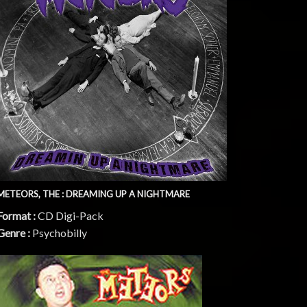
METEORS, THE : DREAMING UP A NIGHTMARE
Format :
CD Digi-Pack
Genre :
Psychobilly