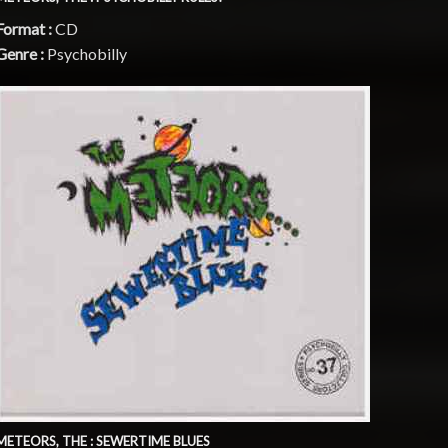
Format :
CD
Genre :
Psychobilly
METEORS, THE : SEWERTIME BLUES