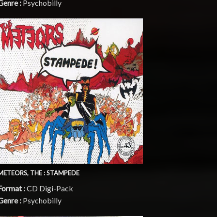
Genre :
Psychobilly
METEORS, THE : STAMPEDE
Format :
CD Digi-Pack
Genre :
Psychobilly