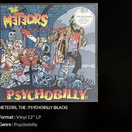
METEORS, THE : PSYCHOBILLY (BLACK)
Format :
Vinyl 12'' LP
Genre :
Psychobilly