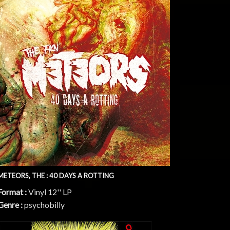
METEORS, THE : 40 DAYS A ROTTING
Format :
Vinyl 12'' LP
Genre :
psychobilly