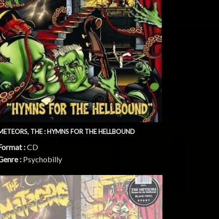
METEORS, THE : HYMNS FOR THE HELLBOUND
Format :
CD
Genre :
Psychobilly