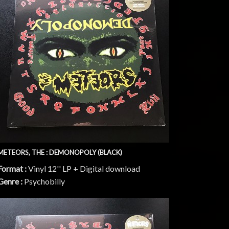
METEORS, THE : DEMONOPOLY (BLACK)
Format :
Vinyl 12'' LP + Digital download
Genre :
Psychobilly