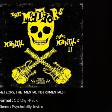
METEORS, THE : MENTAL INSTRUMENTALS II
Format :
CD Digi-Pack
Genre :
Psychobilly, Instro