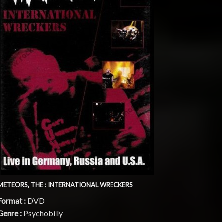
METEORS, THE : INTERNATIONAL WRECKERS
Format :
DVD
Genre :
Psychobilly