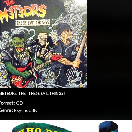
METEORS, THE : THESE EVIL THINGS!
Format :
CD
Genre :
Psychobilly