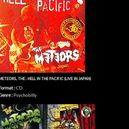
METEORS, THE : HELL IN THE PACIFIC (LIVE IN JAPAN)
Format :
CD
Genre :
Psychobilly