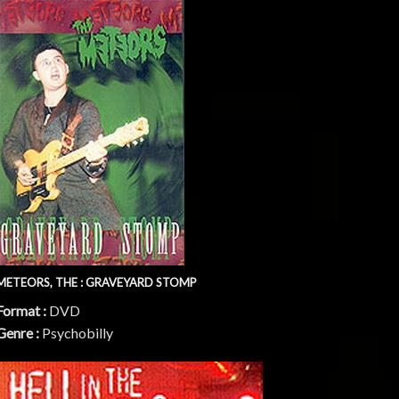
METEORS, THE : GRAVEYARD STOMP
Format :
DVD
Genre :
Psychobilly