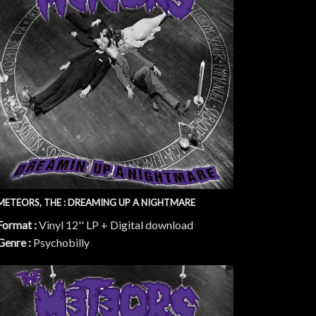
METEORS, THE : DREAMING UP A NIGHTMARE
Format :
Vinyl 12'' LP + Digital download
Genre :
Psychobilly