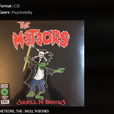
Format :
CD
Genre :
Psychobilly
METEORS, THE : SKULL 'N BONES